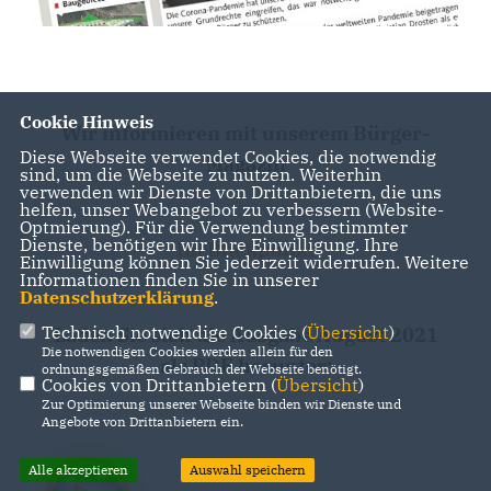
Cookie Hinweis
Wir inf
ormieren mit unserem
Bürger-
Diese Webseite verwendet Cookies, die notwendig
Magazin
sind, um die Webseite zu nutzen. Weiterhin
verwenden wir Dienste von Drittanbietern, die uns
helfen, unser Webangebot zu verbessern (Website-
Optmierung). Für die Verwendung bestimmter
Dienste, benötigen wir Ihre Einwilligung. Ihre
"Im Blickpunkt"
Einwilligung können Sie jederzeit widerrufen. Weitere
Informationen finden Sie in unserer
Datenschutzerklärung
.
Technisch notwendige Cookies (
Übersicht
)
Laden Sie sich die Ausgabe August 2021
Die notwendigen Cookies werden allein für den
als PDF herunter:
ordnungsgemäßen Gebrauch der Webseite benötigt.
Cookies von Drittanbietern (
Übersicht
)
Zur Optimierung unserer Webseite binden wir Dienste und
Angebote von Drittanbietern ein.
Alle akzeptieren
Auswahl speichern