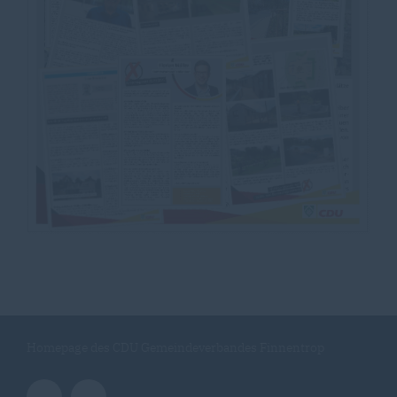
Homepage des CDU Gemeindeverbandes Finnentrop