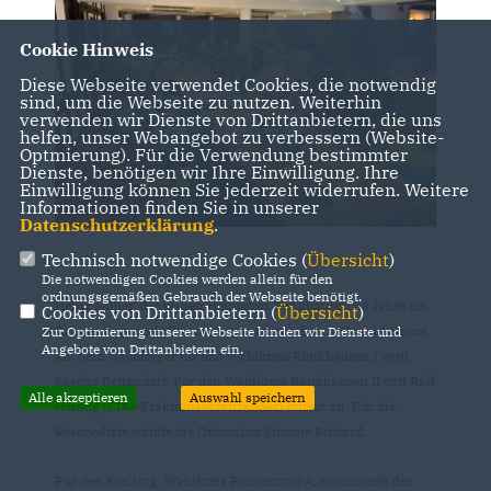
Cookie Hinweis
Diese Webseite verwendet Cookies, die notwendig
sind, um die Webseite zu nutzen. Weiterhin
verwenden wir Dienste von Drittanbietern, die uns
helfen, unser Webangebot zu verbessern (Website-
Optmierung). Für die Verwendung bestimmter
Dienste, benötigen wir Ihre Einwilligung. Ihre
Einwilligung können Sie jederzeit widerrufen. Weitere
Informationen finden Sie in unserer
Datenschutzerklärung
.
Technisch notwendige Cookies (
Übersicht
)
Die notwendigen Cookies werden allein für den
ordnungsgemäßen Gebrauch der Webseite benötigt.
Heinz Müller, der seinen Heimatort Rönkhausen 46 Jahre im
Cookies von Drittanbietern (
Übersicht
)
Rat der Gemeinde Finnentrop vertreten hat, tritt nicht erneut
Zur Optimierung unserer Webseite binden wir Dienste und
Angebote von Drittanbietern ein.
an. Sein Nachfolger für den Wahlkreis Rönkhausen I wird
Sascha Bettendorf. Für den Wahlkreis Rönkhausen II tritt Ralf
Alle akzeptieren
Auswahl speichern
Helmig (CDU-Fraktionsvorsitzender) erneut an. Für die
Reserveliste wählte die Ortsunion Simone Richard.
Für den Kreistag, Wahlkreis Finnentrop A, nominierte der