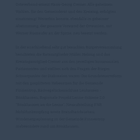
Ortsverband erneut Hans-Georg Cremer. Alle geheimen
Wahlen, für den Gemeinderat und den Kreistag, erfolgten
einstimmig! Weiterhin konnte, ebenfalls in geheimer
Abstimmung, der gesamte Vorstand der Ortsunion, mit
Werner Rüenaufer an der Spitze, neu besetzt werden.
In der anschließend sehr gut besuchten Bürgerversammlung
berichteten die Ratsmitglieder Müller, Helmig und das
Kreistagsmitglied Cremer aus den jeweiligen kommunalen
Parlamenten und stellten sich den Fragen der Bürger.
Schwerpunkte der Diskussion waren: Die Grundsteuerreform
mit den gesplitteten Hebesätzen für die Gemeinde
Finnentrop, Radwegelückenschluss Lenhausen -
Rönkhausen, Regionale Projekt Lenne-Schiene 2.0
"Rönkhausen an die Lenne", Neuaufstellung FNP,
Mobilfunkempfang sowie Brandbandausbau,
Windenergieplanung in der Gemeinde Finnentrop
insbesondere rund um Rönkhausen.